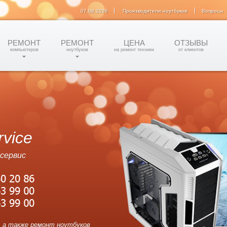
07.08.2026
Производители ноутбуков
Вопросы
РЕМОНТ
РЕМОНТ
ЦЕНА
ОТЗЫВЫ
компьютеров
ноутбуков
на ремонт техники
от клиентов
rvice
сервис
 а также ремонт ноутбуков